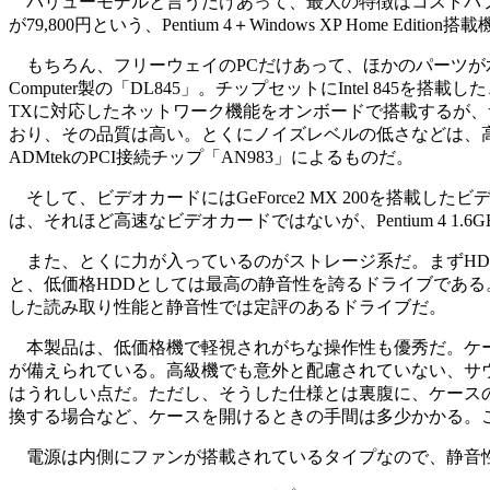
バリューモデルと言うだけあって、最大の特徴はコストパフォーマンスの高さ
が79,800円という、Pentium 4＋Windows XP Home Ed
もちろん、フリーウェイのPCだけあって、ほかのパーツが水
Computer製の「DL845」。チップセットにIntel 845を搭
TXに対応したネットワーク機能をオンボードで搭載するが、サウンドを
おり、その品質は高い。とくにノイズレベルの低さなどは、高
ADMtekのPCI接続チップ「AN983」によるものだ。
そして、ビデオカードにはGeForce2 MX 200を搭載したビデオ
は、それほど高速なビデオカードではないが、Pentium 4 
また、とくに力が入っているのがストレージ系だ。まずHDDには、Sea
と、低価格HDDとしては最高の静音性を誇るドライブである。さ
した読み取り性能と静音性では定評のあるドライブだ。
本製品は、低価格機で軽視されがちな操作性も優秀だ。ケース
が備えられている。高級機でも意外と配慮されていない、サウ
はうれしい点だ。ただし、そうした仕様とは裏腹に、ケースの
換する場合など、ケースを開けるときの手間は多少かかる。
電源は内側にファンが搭載されているタイプなので、静音性