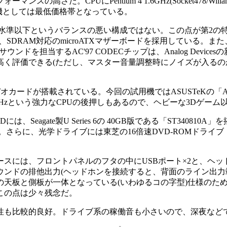
だ。CPUにPentium 4 1.6GHz(Socket478/Will
ition搭載機としては最低価格帯となっている。
準以下というバランスの悪い構成ではない。この点が第2の特徴だ
載した、SDRAM対応のmicroATXマザーボードを採用している。また、サ
担当するAC'97 CODECチップは、Analog Devices
く評価できる(ただし、マスター音量調整時にノイズが入るの
カードが搭載されている。今回の試用機ではASUSTeKの「AGP-V71
1.6GHzという強力なCPUの後押しもあるので、ヘビーな3D
gate製U Series 6の 40GB版である「ST340810A」
らに、光学ドライブには東芝の16倍速DVD-ROMドライブ「S
には、フロントパネルのフタの中にUSBポート×2と、ヘッド
ンドの排他出力(ヘッドホンを接続すると、背面のライン出力端
天板と側板が一体となっている(いわゆるコの字型)仕様のた
この点は少々残念だ。
も比較的良好。ドライブ系の稼働音も小さいので、深夜など