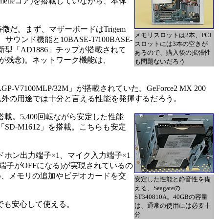
ametteコア)を搭載していながら、本体
。まず、マザーボードはTrigem
メモリスロットは2本、PCI
ウンド機能と10BASE-T/100BASE-
スロットには3本の空きが
の新型「AD1886」チップが搭載されて
あるので、購入後の拡張性
が残念)。ネットワーク機能は、
も問題ないだろう
00MLP/32M」が搭載されていた。GeForce2 MX 200
ゲーム以外の用途では十分と言える性能を発揮するだろう。
を搭載。5,400回転ながら安定した性能
D-M1612」を搭載。こちらも安定
ホン出力端子×1、マイク入力端子×1
子がOFFになる)が実現されているの
め、メモリの追加やビデオカードを交
安定した性能と静音性を備
える、Seagateの
ST340810A。40GBの容量
でも安心して使える。
は、通常の使用には必要十
分