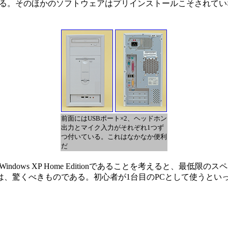
トールされている。そのほかのソフトウェアはプリインストールこそされ
前面にはUSBポート×2、ヘッドホン
出力とマイク入力がそれぞれ1つず
つ付いている。これはなかなか便利
だ
dows XP Home Editionであることを考えると、最
は、驚くべきものである。初心者が1台目のPCとして使うとい