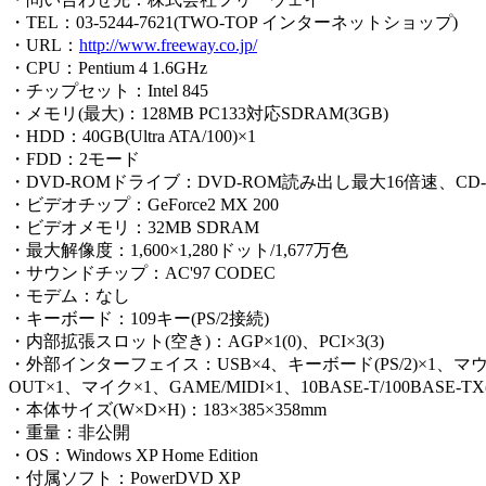
・TEL：03-5244-7621(TWO-TOP インターネットショップ)
・URL：
http://www.freeway.co.jp/
・CPU：Pentium 4 1.6GHz
・チップセット：Intel 845
・メモリ(最大)：128MB PC133対応SDRAM(3GB)
・HDD：40GB(Ultra ATA/100)×1
・FDD：2モード
・DVD-ROMドライブ：DVD-ROM読み出し最大16倍速、CD
・ビデオチップ：GeForce2 MX 200
・ビデオメモリ：32MB SDRAM
・最大解像度：1,600×1,280ドット/1,677万色
・サウンドチップ：AC'97 CODEC
・モデム：なし
・キーボード：109キー(PS/2接続)
・内部拡張スロット(空き)：AGP×1(0)、PCI×3(3)
・外部インターフェイス：USB×4、キーボード(PS/2)×1、マウス(PS/
OUT×1、マイク×1、GAME/MIDI×1、10BASE-T/100BASE-TX(R
・本体サイズ(W×D×H)：183×385×358mm
・重量：非公開
・OS：Windows XP Home Edition
・付属ソフト：PowerDVD XP