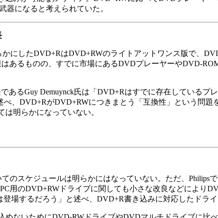
きな武器になると考えられていた。
長
応を明らかにしたDVD+RはDVD+RWのライトアットワンス版で、
はあるものの、すでに市場にあるDVDプレーヤーやDVD-RO
nicsの上級副社長であるGuy Demuynck氏は「DVD+Rはすでに
述べ、DVD+RがDVD+RWにつきまとう「互換性」という問題
いては明らかになっていない。
のスケジュールは明らかにはなっていない。ただ、Philipsでは
PC用のDVD+RWドライブに関しても小さな改良などによりD
2年中には登場するだろう」と述べ、DVD+R書き込みに対応したド
込めないためにDVD-RWドライブやDVDマルチドライブに比