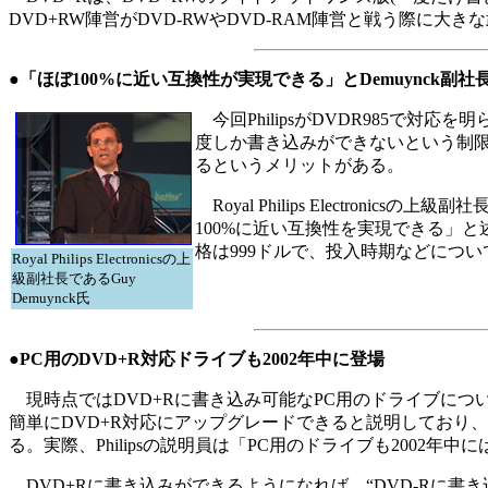
DVD+RW陣営がDVD-RWやDVD-RAM陣営と戦う際に大
●「ほぼ100%に近い互換性が実現できる」とDemuynck副社
今回PhilipsがDVDR985で対
度しか書き込みができないという制限
るというメリットがある。
Royal Philips Electro
100%に近い互換性を実現できる」と
格は999ドルで、投入時期などにつ
Royal Philips Electronicsの上
級副社長であるGuy
Demuynck氏
●PC用のDVD+R対応ドライブも2002年中に登場
現時点ではDVD+Rに書き込み可能なPC用のドライブについて
簡単にDVD+R対応にアップグレードできると説明しており、
る。実際、Philipsの説明員は「PC用のドライブも200
DVD+Rに書き込みができるようになれば、“DVD-Rに書き