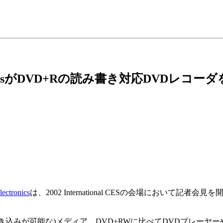
lipsがDVD+Rの読み書き対応DVDレコー
lectronics
は、2002 International CESの会場において
き込みが可能な)メディア。DVD+RWに比べてDVDプレーヤー