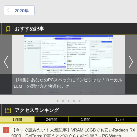
2020年
おすすめ記事
【特集】あなたのPCスペックにドンピシャな「ローカル
LLM」の選び方と快適化テク
●
●
●
●
●
アクセスランキング
1時間
24時間
1週間
1カ月
【今すぐ読みたい！人気記事】VRAM 16GBでも安いRadeon RX
9000、GeForceで言うとどのぐらいの性能？ - PC Watch