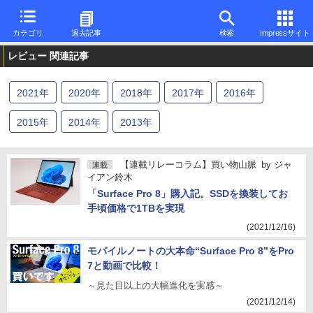
カテゴリ
過去記事
検索
Impressサイト
レビュー 関連記事
2021
年
2020
年
2018
年
2017
年
2016
年
2015
年
2014
年
2013
年
【連載リレーコラム】買い物山脈
by
ジャ
連載
イアン鈴木
「Surface Pro 8」購入記。SSDを換装してお
手頃価格で1TBを実現
(2021/12/16)
モバイルノートの大本命“Surface Pro 8”をPro
7と動画で比較！
～見た目以上の大幅進化を実感～
(2021/12/14)